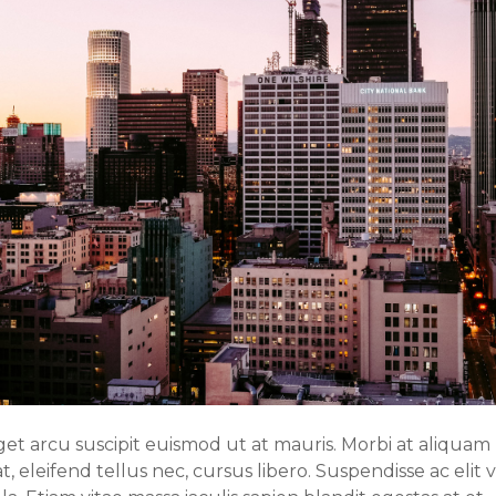
get arcu suscipit euismod ut at mauris. Morbi at aliquam l
 eleifend tellus nec, cursus libero. Suspendisse ac elit