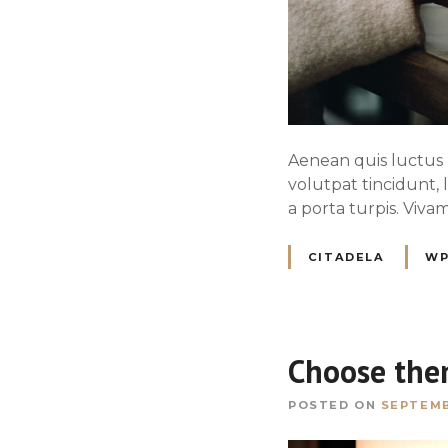
Aenean quis luctus m
volutpat tincidunt, 
a porta turpis. Viva
CITADELA
WP
Choose the
POSTED ON
SEPTEMB