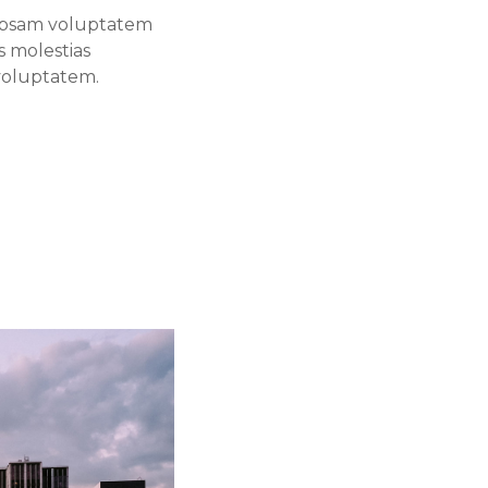
 ipsam voluptatem
s molestias
 voluptatem.