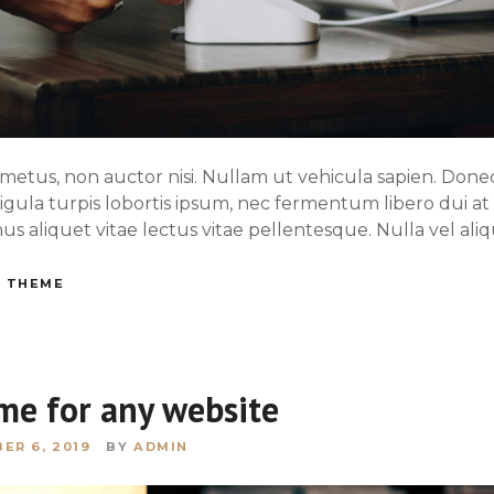
etus, non auctor nisi. Nullam ut vehicula sapien. Donec 
ligula turpis lobortis ipsum, nec fermentum libero dui a
mus aliquet vitae lectus vitae pellentesque. Nulla vel aliq
 THEME
me for any website
ER 6, 2019
BY
ADMIN